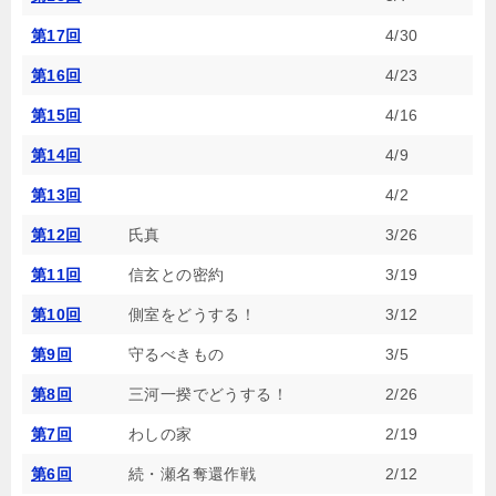
第17回
4/30
第16回
4/23
第15回
4/16
第14回
4/9
第13回
4/2
第12回
氏真
3/26
第11回
信玄との密約
3/19
第10回
側室をどうする！
3/12
第9回
守るべきもの
3/5
第8回
三河一揆でどうする！
2/26
第7回
わしの家
2/19
第6回
続・瀬名奪還作戦
2/12