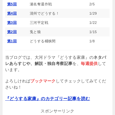
第5回
瀬名奪還作戦
2/5
第4回
清州でどうする！
1/29
第3回
三河平定戦
1/22
第2回
兎と狼
1/15
第1回
どうする桶狭間
1/8
当ブログでは、大河ドラマ『どうする家康』の
ネタバ
レあらすじや、解説・独自考察記事
を、
毎週提供
して
います。
よろしければ
ブックマーク
してチェックしてみてくだ
さいね！
『どうする家康』のカテゴリー記事を読む
スポンサーリンク