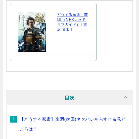
どうする家康 前
編 （NHK大河ド
ラマガイド） [ 古
沢 良太 ]
目次
【どうする家康】来週(次回)ネタバレあらすじ＆見ど
ころは？