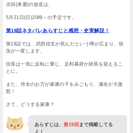
次回(来週)の放送は、
5月21日(日)20時～の予定です。
第19話ネタバレあらすじと感想・史実解説！
第19話では、武田信玄が死んだという噂が広まり、状
況が一変します。
信長は一気に反転に乗じ、足利幕府が終焉を迎えるこ
とに。
また、侍女のお万が家康の子をみごもり、瀬名が大激
怒！
さて、どうする家康？
あらすじは、
第19回
まで掲載してる
よ！