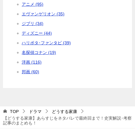
アニメ (95)
エヴァンゲリオン (35)
ジブリ (34)
ディズニー (44)
ハリポタ･ファンタビ (39)
名探偵コナン (19)
洋画 (116)
邦画 (60)
TOP
ドラマ
どうする家康
【どうする家康】あらすじをネタバレで最終回まで！史実解説･考察
記事のまとめも！