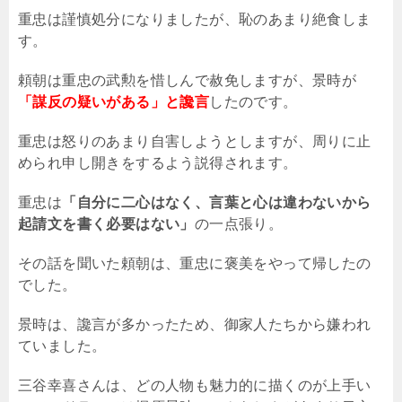
重忠は謹慎処分になりましたが、恥のあまり絶食しま
す。
頼朝は重忠の武勲を惜しんで赦免しますが、景時が
「謀反の疑いがある」と讒言
したのです。
重忠は怒りのあまり自害しようとしますが、周りに止
められ申し開きをするよう説得されます。
重忠は
「自分に二心はなく、言葉と心は違わないから
起請文を書く必要はない」
の一点張り。
その話を聞いた頼朝は、重忠に褒美をやって帰したの
でした。
景時は、讒言が多かったため、御家人たちから嫌われ
ていました。
三谷幸喜さんは、どの人物も魅力的に描くのが上手い