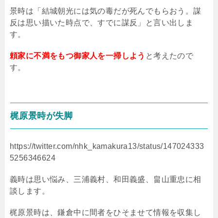
景時は「結城朝光には気の毒だが死んでもらおう。謀
反は思い描いた時点で、すでに謀反」と言い出しま
す。
頼家に不満をもつ御家人を一掃しよう
と考えたので
す。
梶原景時が失脚
https://twitter.com/nhk_kamakura13/status/147024333
5256346624
義時は思い悩み、三浦義村、和田義盛、畠山重忠に相
談します。
梶原景時は、鎌倉中に間者をひそませて情報を収集し