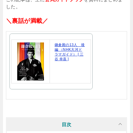
した。
＼裏話が満載／
鎌倉殿の13人 後
編 （NHK大河ド
ラマガイド） [ 三
谷 幸喜 ]
目次