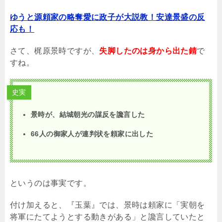
ゆうと源頼家の略奪愛に政子が大説教！安達景盛の反
応も！
さて、梶原景時ですが、
失脚したのは身から出た錆
で
すね。
史実
景時が、結城朝光の謀反を讒言した
66人の御家人が連判状を頼家に出した
というのは事実です。
付け加えると、『玉葉』では、景時は頼家に「実朝を
将軍にたてようとする動きがある」と讒言していたと