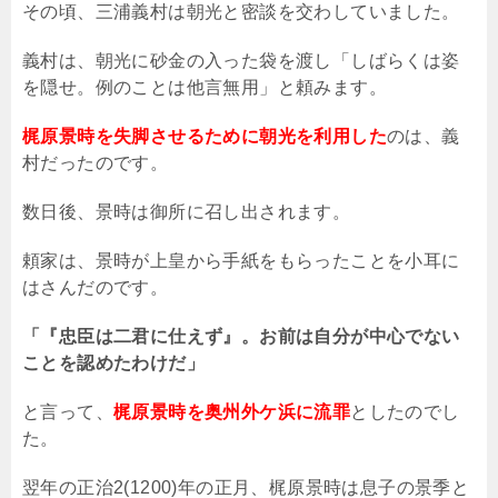
その頃、三浦義村は朝光と密談を交わしていました。
義村は、朝光に砂金の入った袋を渡し「しばらくは姿
を隠せ。例のことは他言無用」と頼みます。
梶原景時を失脚させるために朝光を利用した
のは、義
村だったのです。
数日後、景時は御所に召し出されます。
頼家は、景時が上皇から手紙をもらったことを小耳に
はさんだのです。
「『忠臣は二君に仕えず』。お前は自分が中心でない
ことを認めたわけだ」
と言って、
梶原景時を奥州外ケ浜に流罪
としたのでし
た。
翌年の正治2(1200)年の正月、梶原景時は息子の景季と