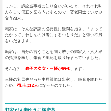
しかし、訴訟当事者に知り合いがいると、それぞれ味
方をして便宜を図ろうとするので、宿老同士でいがみ
合う始末。
頼家は、そんな評議の必要性に疑問を抱き、「よって
たかって、わしをのけ者にするつもりだ」と強い不満
をいだきます。
頼家は、自分の言うことを聞く若手の御家人・六人衆
の指揮を執り、鎌倉の風紀を取り締まっていました。
そんな折、
政子の次女・三幡が病死
します。
三幡の乳母夫だった中原親能は出家し、鎌倉を離れた
ため、
宿老は12人
になったのでした。
頼家が人妻ゆうに横恋慕