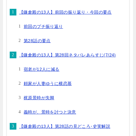
【鎌倉殿の13人】前回の振り返り・今回の要点
前回のプチ振り返り
第28話の要点
【鎌倉殿の13人】第28回ネタバレあらすじ(7/24)
宿老が12人に減る
頼家が人妻ゆうに横恋慕
梶原景時が失脚
義時が、景時を討つと決意
【鎌倉殿の13人】第28話の見どころ･史実解説