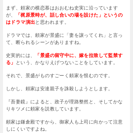
まず、頼家の横恋慕はおおむね史実に沿っています
が、
「梶原景時が、話し合いの場を設けた」というの
はドラマ演出
と思われます。
ドラマでは、頼家が景盛に「妻を譲ってくれ」と言っ
て、断られるシーンがありますね。
史実的には、
「景盛の留守中に、嫁を拉致して監禁す
る」
という、かなりえげつないことをしています。
それで、景盛がものすごーく頼家を恨むのです。
しかし、頼家は安達親子を誅殺しようとします。
『吾妻鏡』によると、政子が理路整然と、そしてかな
りキツメに頼家を説教しています。
頼家は鎌倉殿ですから、御家人も上司に向かって注意
しにくいですよね。