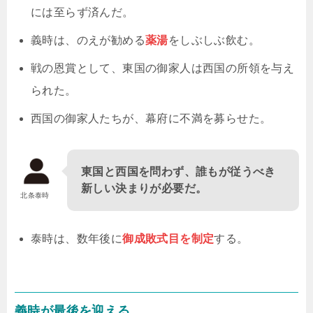
には至らず済んだ。
義時は、のえが勧める
薬湯
をしぶしぶ飲む。
戦の恩賞として、東国の御家人は西国の所領を与え
られた。
西国の御家人たちが、幕府に不満を募らせた。
東国と西国を問わず、誰もが従うべき
新しい決まりが必要だ。
北条泰時
泰時は、数年後に
御成敗式目を制定
する。
義時が最後を迎える