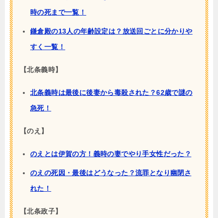
時の死まで一覧！
鎌倉殿の13人の年齢設定は？放送回ごとに分かりや
すく一覧！
【北条義時】
北条義時は最後に後妻から毒殺された？62歳で謎の
急死！
【のえ】
のえとは伊賀の方！義時の妻でやり手女性だった？
のえの死因・最後はどうなった？流罪となり幽閉さ
れた！
【北条政子】