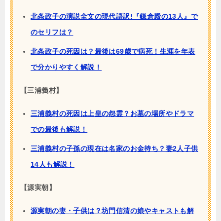
北条政子の演説全文の現代語訳!『鎌倉殿の13人』で
のセリフは？
北条政子の死因は？最後は69歳で病死！生涯を年表
で分かりやすく解説！
【三浦義村】
三浦義村の死因は上皇の怨霊？お墓の場所やドラマ
での最後も解説！
三浦義村の子孫の現在は名家のお金持ち？妻2人子供
14人も解説！
【源実朝】
源実朝の妻・子供は？坊門信清の娘やキャストも解