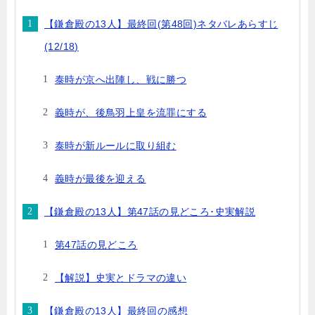
【鎌倉殿の13人】最終回(第48回)ネタバレあらすじ
(12/18)
泰時が京へ出陣し、戦に勝つ
義時が、後鳥羽上皇を流罪にする
泰時が新ルールに取り組む
義時が最後を迎える
【鎌倉殿の13人】第47話の見どころ･史実解説
第47話の見どころ
【解説】史実とドラマの違い
【鎌倉殿の13人】最終回の感想