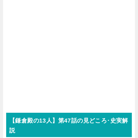
【鎌倉殿の
13
人】第47話の見どころ･史実解
説