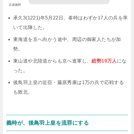
北条義時
承久3(1221)年5月22日、泰時はわずか17人の兵を率
いて出陣した。
東海道を京へ向かう途中、周辺の御家人たちが加
勢。
東山道や北陸道からも京へ進軍し、
総勢19万人
にな
った。
後鳥羽上皇の近臣・藤原秀康は1万の兵で応戦する
も敗北。
義時が、後鳥羽上皇を流罪にする