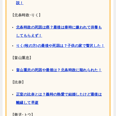
説！
【北条時政･りく】
北条時政の死因は癌？最後は泰時に嫌われて供養も
してもらえず！
りく(牧の方)の最後や死因は？子供の家で贅沢した！
【畠山重忠】
畠山重忠の死因や最後は？北条時政に陥れられた！
【比奈】
正室の比奈とは？義時の熱愛で結婚したけど最後は
離縁して早逝
【善児･トウ】