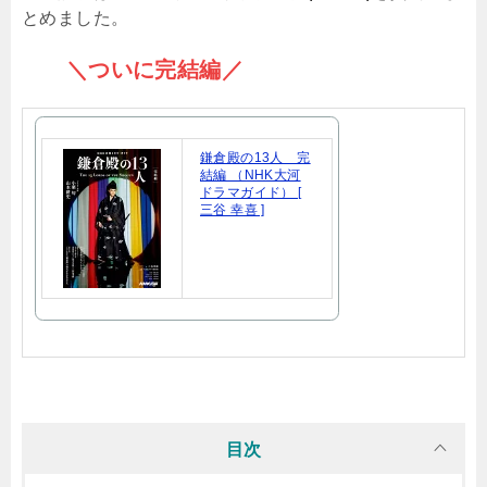
とめました。
＼ついに完結編／
鎌倉殿の13人 完
結編 （NHK大河
ドラマガイド） [
三谷 幸喜 ]
目次