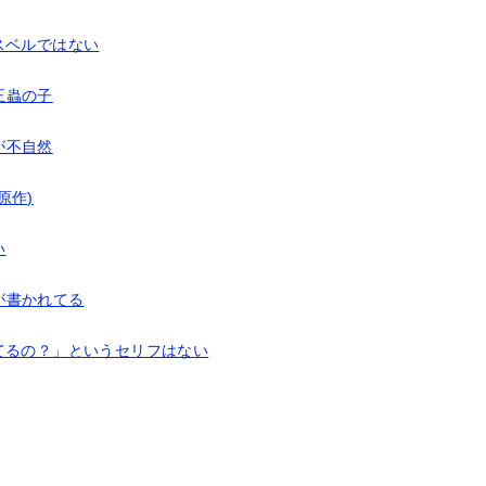
スベルではない
王蟲の子
が不自然
原作)
い
が書かれてる
てるの？」というセリフはない