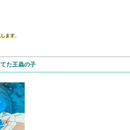
説します
。
ってた王蟲の子