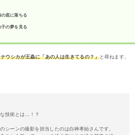
海の底に落ちる
の子の夢を見る
、ナウシカが王蟲に「あの人は生きてるの？」
と尋ねます。
。
殊な技術とは…！？
このシーンの撮影を担当したのは白神孝始さんです。