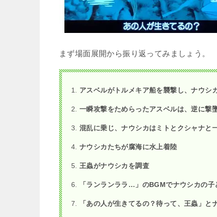
まず場面展開から振り返ってみましょう。
アスベルがトルメキア船を襲撃し、ナウシ
一瞬攻撃をためらったアスベルは、逆に撃
混乱に乗じ、ナウシカはミトとクシャナと
ナウシカたちが腐海に水上着陸
王蟲がナウシカを調査
「ランランララ…」のBGMでナウシカの子
「あの人が生きてるの？待って、王蟲」と