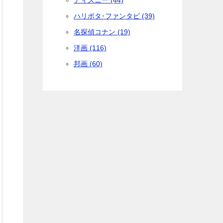
ディズニー (44)
ハリポタ･ファンタビ (39)
名探偵コナン (19)
洋画 (116)
邦画 (60)