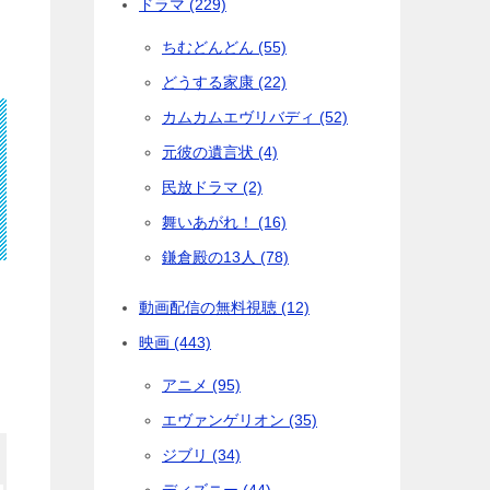
ドラマ (229)
ちむどんどん (55)
どうする家康 (22)
カムカムエヴリバディ (52)
元彼の遺言状 (4)
民放ドラマ (2)
舞いあがれ！ (16)
鎌倉殿の13人 (78)
動画配信の無料視聴 (12)
映画 (443)
アニメ (95)
エヴァンゲリオン (35)
ジブリ (34)