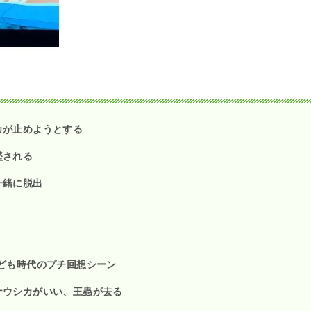
カが止めようとする
墜される
一緒に脱出
ども時代のプチ回想シーン
ナウシカがいい、王蟲が去る