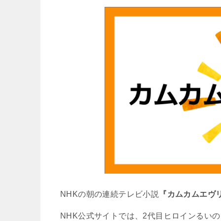
NHKの朝の連続テレビ小説
『カムカムエヴ
NHK
公式サイトでは、
2
代目ヒロインるいの