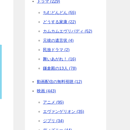
ドラマ (229)
ちむどんどん (55)
どうする家康 (22)
カムカムエヴリバディ (52)
元彼の遺言状 (4)
民放ドラマ (2)
舞いあがれ！ (16)
鎌倉殿の13人 (78)
動画配信の無料視聴 (12)
映画 (443)
アニメ (95)
エヴァンゲリオン (35)
ジブリ (34)