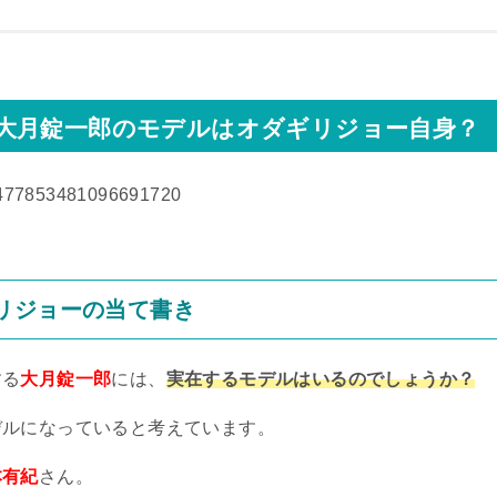
大月錠一郎のモデルはオダギリジョー自身？
s/1477853481096691720
リジョーの当て書き
する
大月錠一郎
には、
実在するモデルはいるのでしょうか？
デルになっていると考えています。
本有紀
さん。