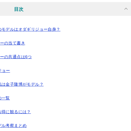
目次
のモデルはオダギリジョー自身？
ョーの当て書き
ーの共通点は6つ
ジョー
気は金子隆博がモデル？
の一覧
お得に観るには？
デル考察まとめ