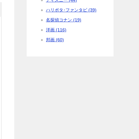
ディズニー (44)
ハリポタ･ファンタビ (39)
名探偵コナン (19)
洋画 (116)
邦画 (60)