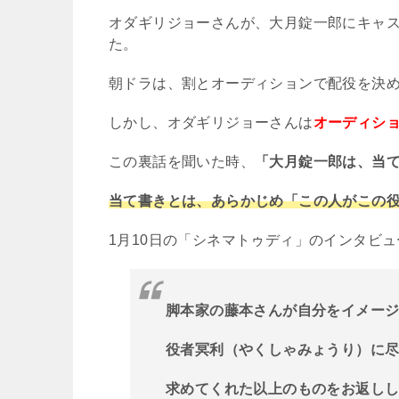
オダギリジョーさんが、大月錠一郎にキャ
た。
朝ドラは、割とオーディションで配役を決
しかし、オダギリジョーさんは
オーディシ
この裏話を聞いた時、
「大月錠一郎は、当
当て書きとは、あらかじめ「この人がこの
1
月
10
日の「シネマトゥディ」のインタビュ
脚本家の藤本さんが自分をイメー
役者冥利（やくしゃみょうり）に
求めてくれた以上のものをお返し