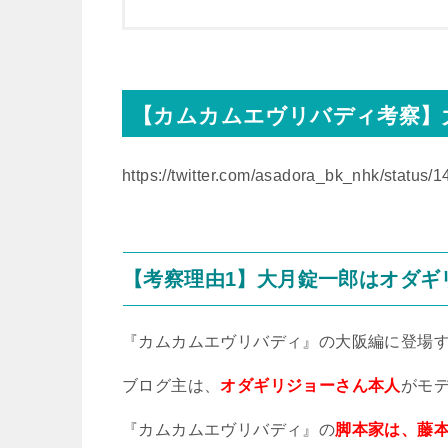
【カムカムエヴリバディ考察】
https://twitter.com/asadora_bk_nhk/statu
【考察理由
1
】大月錠一郎はオダギ
『カムカムエヴリバディ』の大阪編に登場
ブログ主は、
オダギリジョーさん本人
がモ
『カムカムエヴリバディ』の
脚本家は、藤