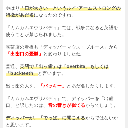
やはり
「口が大きい」というルイ･アームストロングの
特徴があだ名
になったのですね。
『カムカムエヴリバディ』では、戦争になると英語を
使うことが禁じられました。
喫茶店の看板も「ディッパーマウス・ブルース」から
「出歯口の憂鬱」
と変わりましたね。
普通、
英語で「出っ歯」は「overbite」もしくは
「buckteeth」
と言います。
出っ歯の人を、
「バッキー」
とあだ名したりします。
『カムカムエヴリバディ』で、ディッパーを「出歯
口」と訳したのは、
音の響きが似てる
からでしょう。
ディッパーが、「でっぱ」に聞こえる
からではないか
と思います。