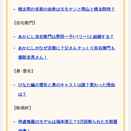
桃太郎の名前の由来はモモケンと岡山と桃太郎侍？
【吉右衛門】
あかにし吉右衛門は野田一子(ベリー)と結婚する？
あかにしがなぜ京都に？父さんそっくり吉右衛門も
堀部圭亮さん！
【勇･雪衣】
ひなた編の雪衣と勇のキャストは誰？変わった理由
は？
【映画村】
伴虚無蔵のモデルは福本清三？5万回斬られた大部屋