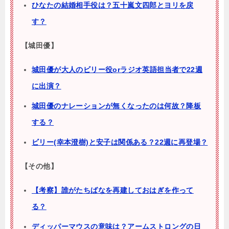
ひなたの結婚相手役は？五十嵐文四郎とヨリを戻
す？
【城田優】
城田優が大人のビリー役orラジオ英語担当者で22週
に出演？
城田優のナレーションが無くなったのは何故？降板
する？
ビリー(幸本澄樹)と安子は関係ある？22週に再登場？
【その他】
【考察】誰がたちばなを再建しておはぎを作って
る？
ディッパーマウスの意味は？アームストロングの日