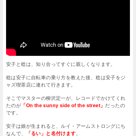
安子と稔は、知り合ってすぐに親しくなります。
稔は安子に自転車の乗り方を教えた後、稔は安子をジ
ャズ喫茶店に連れて行きます。
そこでマスターの柳沢定一が、レコードでかけてくれ
たのが
「On the sunny side of the street」
だったの
です。
安子は娘が生まれると、ルイ・アームストロングにち
なんで、
「るい」と名付けます
。