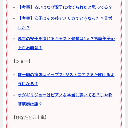
【考察】るいはなぜ安子に捨てられたと思ってる？
【考察】安子はその後アメリカでどうなった？苦労
した？
晩年の安子を演じるキャスト候補は4人？宮崎美子or
上白石萌音？
【ジョー】
錠一郎の病気はイップス･ジストニア？また吹けるよ
うになる？
オダギリジョーはピアノを本当に弾いてる？手や吹
替演奏は誰？
【ひなたと五十嵐】