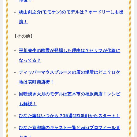
俳優！
桃山剣之介(モモケン)のモデルは？オードリーにも出
演！
【その他】
平川先生の幽霊が登場した理由は？セリフが伏線に
なってる？
ディッパーマウスブルースの店の場所はどこ？ロケ
地は表町商店街！
回転焼き大月のモデルは茨木市の福原商店！レシピ
も解説！
ひなた編はいつから？15週(2/10頃)からスタート！
ひなた京都編のキャスト一覧とwikiプロフィールま