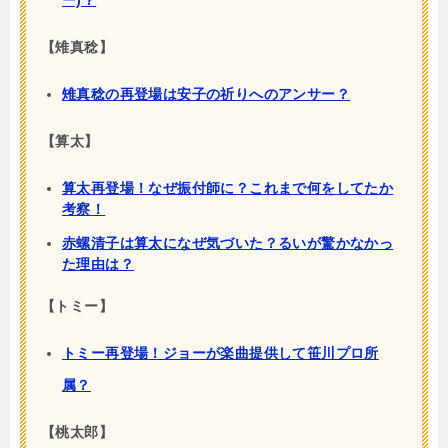
ー)？
【雉真稔】
雉真稔の再登場は安子の祈りへのアンサー？
【算太】
算太再登場！なぜ振付師に？これまで何をしてたか
考察！
赤螺清子は算太になぜ気づいた？るいが驚かなかっ
た理由は？
【トミー】
トミー再登場！ジョーが楽曲提供して笹川プロ所
属？
【桃太郎】