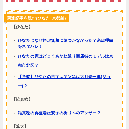
関連記事を読む(ひなた･京都編)
【ひなた】
ひなたはなぜ伴虚無蔵に気づかなかった？来店理由
をネタバレ！
ひなたの家はどこ？あかね通り商店街のモデルは京
都市北区？
【考察】ひなたの苗字は？父親は大月錠一郎(ジョ
ー)？
【雉真稔】
雉真稔の再登場は安子の祈りへのアンサー？
【算太】