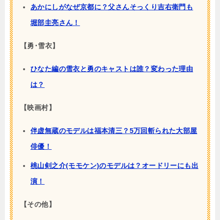
あかにしがなぜ京都に？父さんそっくり吉右衛門も
堀部圭亮さん！
【勇･雪衣】
ひなた編の雪衣と勇のキャストは誰？変わった理由
は？
【映画村】
伴虚無蔵のモデルは福本清三？5万回斬られた大部屋
俳優！
桃山剣之介(モモケン)のモデルは？オードリーにも出
演！
【その他】