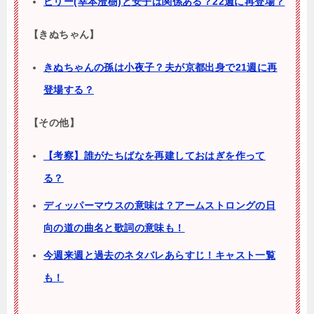
ビリー(幸本澄樹)と安子は関係ある？22週に再登場？
【きぬちゃん】
きぬちゃんの孫は小夜子？夫が京都出身で21週に再
登場する？
【その他】
【考察】誰がたちばなを再建しておはぎを作って
る？
ディッパーマウスの意味は？アームストロングの日
向の道の曲名と歌詞の意味も！
今週来週と過去のネタバレあらすじ！キャスト一覧
も！