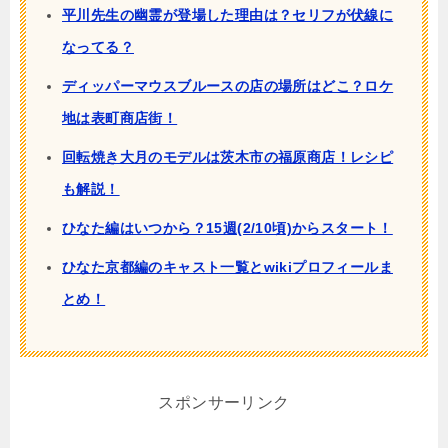
平川先生の幽霊が登場した理由は？セリフが伏線に
なってる？
ディッパーマウスブルースの店の場所はどこ？ロケ
地は表町商店街！
回転焼き大月のモデルは茨木市の福原商店！レシピ
も解説！
ひなた編はいつから？15週(2/10頃)からスタート！
ひなた京都編のキャスト一覧とwikiプロフィールま
とめ！
スポンサーリンク