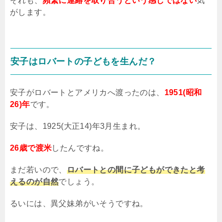
それも、
頻繁に連絡を取り合うという感じではない
気
がします。
安子はロバートの子どもを生んだ？
安子がロバートとアメリカへ渡ったのは、
1951(昭和
26)年
です。
安子は、
1925(
大正
14)
年
3
月生まれ。
26歳で渡米
したんですね。
まだ若いので、
ロバートとの間に子どもができたと考
えるのが自然
でしょう。
るいには、異父妹弟がいそうですね。