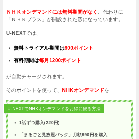
ＮＨＫオンデマンドには無料期間がなく
、代わりに
「ＮＨＫプラス」が開設された形になっています。
U-NEXT
では、
無料トライアル期間は
600ポイント
有料期間は
毎月1200ポイント
が自動チャージされます。
そのポイントを使って、
NHKオンデマンド
を
U-NEXTでNHKオンデマンドをお得に観る方法
1話ずつ購入(220円)
「まるごと見放題パック」月額
990
円を購入