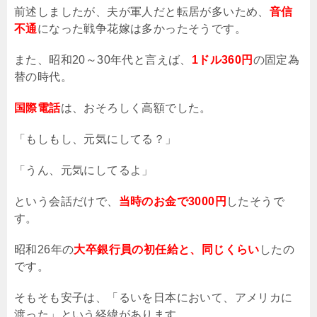
前述しましたが、夫が軍人だと転居が多いため、
音信
不通
になった戦争花嫁は多かったそうです。
また、昭和
20
～
30
年代と言えば、
1ドル360円
の固定為
替の時代。
国際電話
は、おそろしく高額でした。
「もしもし、元気にしてる？」
「うん、元気にしてるよ」
という会話だけで、
当時のお金で3000円
したそうで
す。
昭和26年の
大卒銀行員の初任給と、同じくらい
したの
です。
そもそも安子は、「るいを日本において、アメリカに
渡った」という経緯があります。