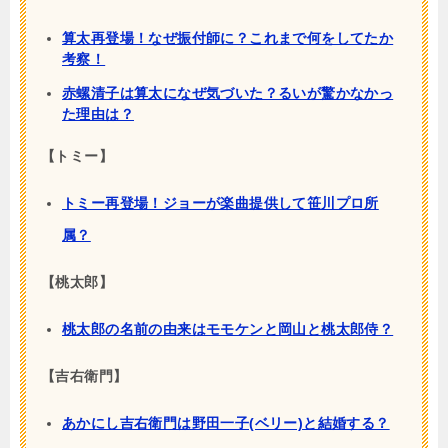
算太再登場！なぜ振付師に？これまで何をしてたか
考察！
赤螺清子は算太になぜ気づいた？るいが驚かなかっ
た理由は？
【トミー】
トミー再登場！ジョーが楽曲提供して笹川プロ所
属？
【桃太郎】
桃太郎の名前の由来はモモケンと岡山と桃太郎侍？
【吉右衛門】
あかにし吉右衛門は野田一子(ベリー)と結婚する？