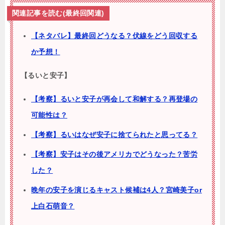
関連記事を読む(最終回関連)
【ネタバレ】最終回どうなる？伏線をどう回収する
か予想！
【るいと安子】
【考察】るいと安子が再会して和解する？再登場の
可能性は？
【考察】るいはなぜ安子に捨てられたと思ってる？
【考察】安子はその後アメリカでどうなった？苦労
した？
晩年の安子を演じるキャスト候補は4人？宮崎美子or
上白石萌音？