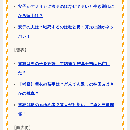
安子がアメリカに渡るのはなぜ？るいと生き別れに
なる理由は？
安子の夫は？戦死するのは稔と勇・算太の誰かネタ
バレ！
【雪衣】
雪衣は勇の子を妊娠して結婚？雉真千吉は死亡し
た？
【考察】雪衣の苗字は？どんでん返しの神田orまさ
かの雉真？
雪衣は稔の元婚約者？算太が片想いして勇と三角関
係！
【商店街】