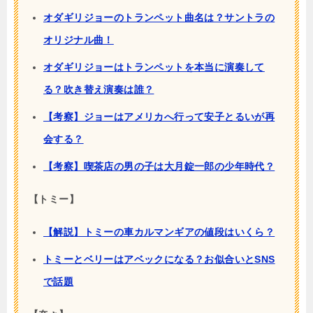
オダギリジョーのトランペット曲名は？サントラの
オリジナル曲！
オダギリジョーはトランペットを本当に演奏して
る？吹き替え演奏は誰？
【考察】ジョーはアメリカへ行って安子とるいが再
会する？
【考察】喫茶店の男の子は大月錠一郎の少年時代？
【トミー】
【解説】トミーの車カルマンギアの値段はいくら？
トミーとベリーはアベックになる？お似合いとSNS
で話題