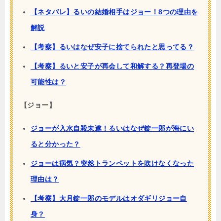
【ネタバレ】るいの結婚相手はジョー！8つの理由を
解説
【考察】るいはなぜ安子に捨てられたと思ってる？
【考察】るいと安子が再会して和解する？再登場の
可能性は？
【ジョー】
ジョーが入水自殺未遂！るいはなぜ錠一郎が海にい
ると分かった？
ジョーは病気？突然トランペットを吹けなくなった
理由は？
【考察】大月錠一郎のモデルはオダギリジョー自
身？