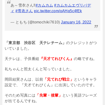
あ～雪衣さん‼️
#カムカム
#カムカムエヴリバデ
ィ
#雪衣さん
pic.twitter.com/oAHq5c4fEk
— ともち (@tomochiki7610)
January 16, 2022
「東京都 渋谷区 天テレチーム」
のクレジットがつ
いていました。
天テレは、子供番組
『天才てれびくん』
の略ですね。
礼ちゃんと照太くんと写っていました。
岡田結実さんは、以前
「元てれび戦士」
というキャラ
設定で、『天才てれびくん』に出演していたのです。
そのため写真には
「先輩・後輩」
という英語フレーズ
が出てるんですね。