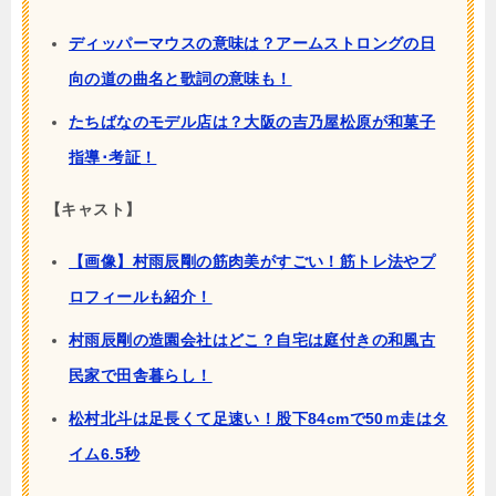
ディッパーマウスの意味は？アームストロングの日
向の道の曲名と歌詞の意味も！
たちばなのモデル店は？大阪の吉乃屋松原が和菓子
指導･考証！
【キャスト】
【画像】村雨辰剛の筋肉美がすごい！筋トレ法やプ
ロフィールも紹介！
村雨辰剛の造園会社はどこ？自宅は庭付きの和風古
民家で田舎暮らし！
松村北斗は足長くて足速い！股下84cmで50ｍ走はタ
イム6.5秒