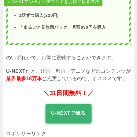
U-NEXTでNHKオンデマンドをお得に観る方法
1話ずつ購入(220円)
「まるごと見放題パック」月額
990
円を購入
のいずれかで、お得に視聴することができます。
U-NEXT
だと、洋画・邦画・アニメなどのコンテンツが
業界最多18万本
と充実しているので、オススメです。
＼31日間無料！／
U-NEXTで観る
スポンサーリンク