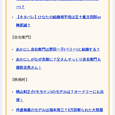
ー)？
【ネタバレ】ひなたの結婚相手役は五十嵐文四郎or
榊原誠？
【吉右衛門】
あかにし吉右衛門は野田一子(ベリー)と結婚する？
あかにしがなぜ京都に？父さんそっくり吉右衛門も
堀部圭亮さん！
【映画村】
桃山剣之介(モモケン)のモデルは？オードリーにも出
演！
伴虚無蔵のモデルは福本清三？5万回斬られた大部屋