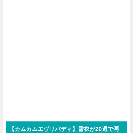
【カムカムエヴリバディ】雪衣が20週で再