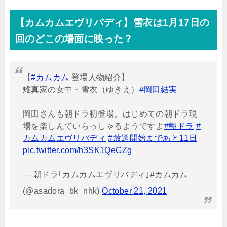
【カムカムエヴリバディ】雪衣は
1
月
17
日の
回のどこの場面に映った？
【
#カムカム
登場人物紹介】
雉真家の女中・雪衣（ゆきえ）
#岡田結実
岡田さんも朝ドラ初登場。はじめての朝ドラ現
場を楽しんでいらっしゃるようですよ
#朝ドラ
#
カムカムエヴリバディ
#放送開始まであと11日
pic.twitter.com/h3SK1QeGZg
— 朝ドラ｢カムカムエヴリバディ｣#カムカム
(@asadora_bk_nhk)
October 21, 2021