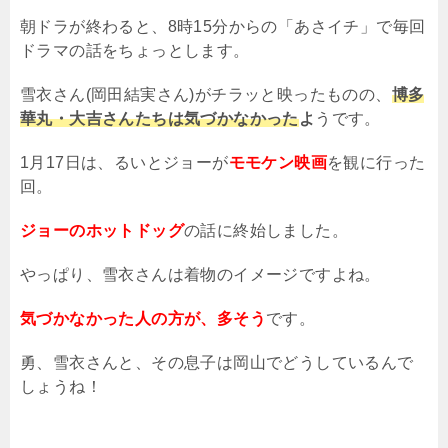
朝ドラが終わると、
8
時
15
分からの「あさイチ」で毎回
ドラマの話をちょっとします。
雪衣さん
(
岡田結実さん
)
がチラッと映ったものの、
博多
華丸・大吉さんたちは気づかなかった
よ
うです。
1月17日は、るいとジョーが
モモケン映画
を観に行った
回。
ジョーのホットドッグ
の話に終始しました。
やっぱり、雪衣さんは着物のイメージですよね。
気づかなかった人の方が、多そう
です。
勇、雪衣さんと、その息子は岡山でどうしているんで
しょうね！