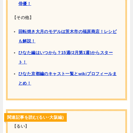
俳優！
【その他】
回転焼き大月のモデルは茨木市の福原商店！レシピ
も解説！
ひなた編はいつから？15週(2月第1週)からスター
ト！
ひなた京都編のキャスト一覧とwikiプロフィールま
とめ！
関連記事を読む(るい･大阪編)
【るい】