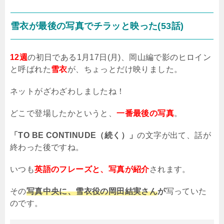
雪衣が最後の写真でチラッと映った(53話)
12週
の初日である
1
月
17
日
(
月
)
、岡山編で影のヒロイン
と呼ばれた
雪衣
が、ちょっとだけ映りました。
ネットがざわざわしましたね！
どこで登場したかというと、
一番最後の写真
。
「TO BE CONTINUDE（続く）」
の文字が出て、話が
終わった後ですね。
いつも
英語のフレーズと、写真が紹介
されます。
その
写真中央に、雪衣役の岡田結実さん
が
写っていた
のです。