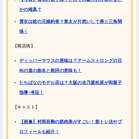
かの雉真？
雪衣は稔の元婚約者？算太が片想いして勇と三角関
係！
【商店街】
ディッパーマウスの意味は？アームストロングの日
向の道の曲名と歌詞の意味も！
たちばなのモデル店は？大阪の吉乃屋松原が和菓子
指導･考証！
【キャスト】
【画像】村雨辰剛の筋肉美がすごい！筋トレ法やプ
ロフィールも紹介！