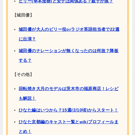
ビリー(幸本澄樹)と安子は関係ある？親子か孫？
【城田優】
城田優が大人のビリー役orラジオ英語担当者で22週
に出演？
城田優のナレーションが無くなったのは何故？降板
する？
【その他】
回転焼き大月のモデルは茨木市の福原商店！レシピ
も解説！
ひなた編はいつから？15週(2/10頃)からスタート！
ひなた京都編のキャスト一覧とwikiプロフィールま
とめ！