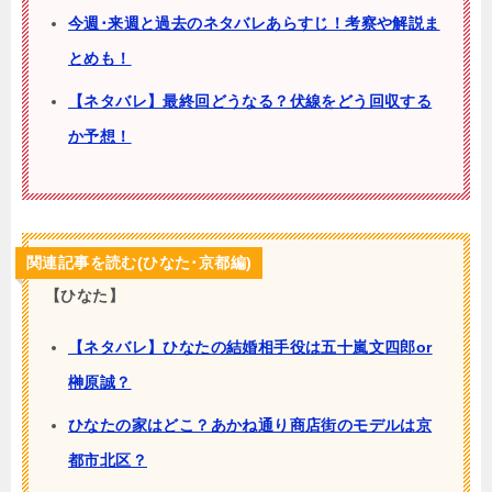
今週･来週と過去のネタバレあらすじ！考察や解説ま
とめも！
【ネタバレ】最終回どうなる？伏線をどう回収する
か予想！
関連記事を読む(ひなた･京都編)
【ひなた】
【ネタバレ】ひなたの結婚相手役は五十嵐文四郎or
榊原誠？
ひなたの家はどこ？あかね通り商店街のモデルは京
都市北区？