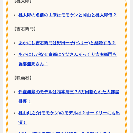
【桃太郎】
桃太郎の名前の由来はモモケンと岡山と桃太郎侍？
【吉右衛門】
あかにし吉右衛門は野田一子(ベリー)と結婚する？
あかにしがなぜ京都に？父さんそっくり吉右衛門も
堀部圭亮さん！
【映画村】
伴虚無蔵のモデルは福本清三？5万回斬られた大部屋
俳優！
桃山剣之介(モモケン)のモデルは？オードリーにも出
演！