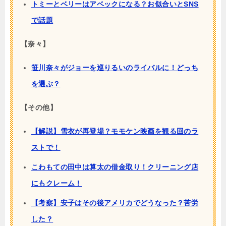
トミーとベリーはアベックになる？お似合いとSNS
で話題
【奈々】
笹川奈々がジョーを巡りるいのライバルに！どっち
を選ぶ？
【その他】
【解説】雪衣が再登場？モモケン映画を観る回のラ
ストで！
こわもての田中は算太の借金取り！クリーニング店
にもクレーム！
【考察】安子はその後アメリカでどうなった？苦労
した？