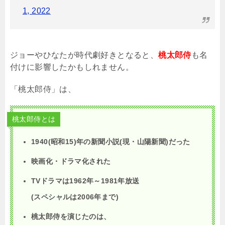
1, 2022
ジョーやひなたが時代劇好きとなると、
桃太郎侍
も名
付けに影響したかもしれません。
「桃太郎侍」は、
桃太郎侍とは
1940(昭和15)年の新聞小説(現・山陽新聞)だった
映画化・ドラマ化された
TV
ドラマは
1962
年～
1981
年放送
(
スペシャルは
2006
年まで
)
桃太郎侍を演じたのは、