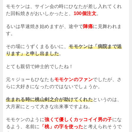
モモケンは、サイン会の時にひなたが差し入れてくれ
た回転焼きがおいしかったと、
100個注文
。
るいは早速焼き始めますが、途中で
陣痛
に見舞われま
す。
その場にうずくまるるいに、
モモケンは「病院まで送
ります」と申し出ました
。
とても親切で紳士的でしたね！
元々ジョーもひなたも
モモケンのファン
でしたが、さ
らに大好きになったのではないでしょうか。
生まれる時に桃山剣之介が助けてくれた
というのは、
大月家にとって大きな出来事ですよね。
モモケンのように
強くて優しくカッコイイ男の子
にな
るよう、名前に
「桃」の字を使った
と考えられそうで