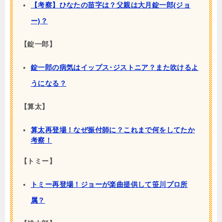
【考察】ひなたの苗字は？父親は大月錠一郎(ジョ
ー)？
【錠一郎】
錠一郎の病気はイップス･ジストニア？また吹けるよ
うになる？
【算太】
算太再登場！なぜ振付師に？これまで何をしてたか
考察！
【トミー】
トミー再登場！ジョーが楽曲提供して笹川プロ所
属？