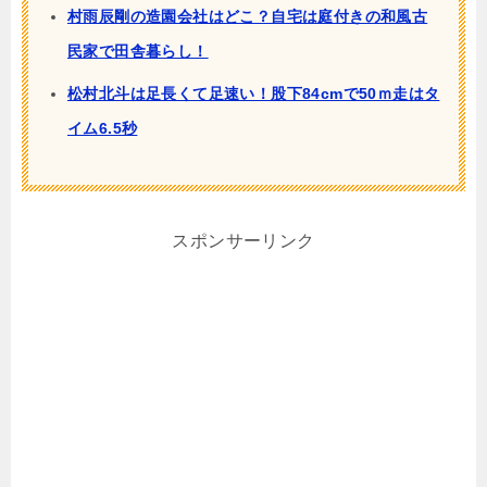
村雨辰剛の造園会社はどこ？自宅は庭付きの和風古
民家で田舎暮らし！
松村北斗は足長くて足速い！股下84cmで50ｍ走はタ
イム6.5秒
スポンサーリンク