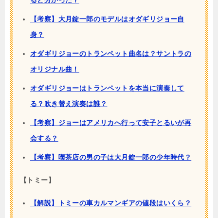
ると分かった？
【考察】大月錠一郎のモデルはオダギリジョー自
身？
オダギリジョーのトランペット曲名は？サントラの
オリジナル曲！
オダギリジョーはトランペットを本当に演奏して
る？吹き替え演奏は誰？
【考察】ジョーはアメリカへ行って安子とるいが再
会する？
【考察】喫茶店の男の子は大月錠一郎の少年時代？
【トミー】
【解説】トミーの車カルマンギアの値段はいくら？