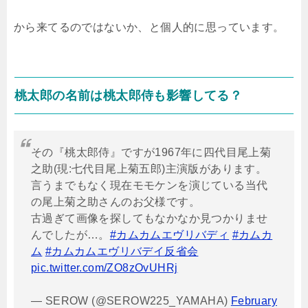
から来てるのではないか、と個人的に思っています。
桃太郎の名前は桃太郎侍も影響してる？
その『桃太郎侍』ですが1967年に四代目尾上菊
之助(現:七代目尾上菊五郎)主演版があります。
言うまでもなく現在モモケンを演じている当代
の尾上菊之助さんのお父様です。
古過ぎて画像を探してもなかなか見つかりませ
んでしたが…。
#カムカムエヴリバディ
#カムカ
ム
#カムカムエヴリバデイ反省会
pic.twitter.com/ZO8zOvUHRj
— SEROW (@SEROW225_YAMAHA)
February