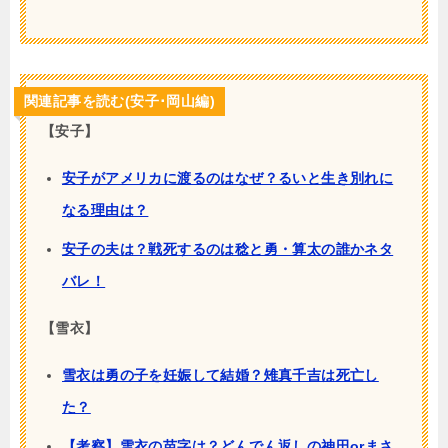
関連記事を読む(安子･岡山編)
【安子】
安子がアメリカに渡るのはなぜ？るいと生き別れに
なる理由は？
安子の夫は？戦死するのは稔と勇・算太の誰かネタ
バレ！
【雪衣】
雪衣は勇の子を妊娠して結婚？雉真千吉は死亡し
た？
【考察】雪衣の苗字は？どんでん返しの神田orまさ