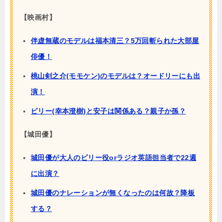
【映画村】
伴虚無蔵のモデルは福本清三？5万回斬られた大部屋
俳優！
桃山剣之介(モモケン)のモデルは？オードリーにも出
演！
ビリー(幸本澄樹)と安子は関係ある？親子か孫？
【城田優】
城田優が大人のビリー役orラジオ英語担当者で22週
に出演？
城田優のナレーションが無くなったのは何故？降板
する？