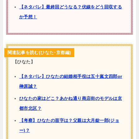
【ネタバレ】最終回どうなる？伏線をどう回収する
か予想！
関連記事を読む(ひなた･京都編)
【ひなた】
【ネタバレ】ひなたの結婚相手役は五十嵐文四郎or
榊原誠？
ひなたの家はどこ？あかね通り商店街のモデルは京
都市北区？
【考察】ひなたの苗字は？父親は大月錠一郎(ジョ
ー)？