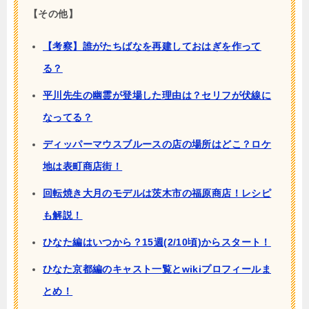
【その他】
【考察】誰がたちばなを再建しておはぎを作って
る？
平川先生の幽霊が登場した理由は？セリフが伏線に
なってる？
ディッパーマウスブルースの店の場所はどこ？ロケ
地は表町商店街！
回転焼き大月のモデルは茨木市の福原商店！レシピ
も解説！
ひなた編はいつから？15週(2/10頃)からスタート！
ひなた京都編のキャスト一覧とwikiプロフィールま
とめ！