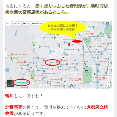
地図にすると、
赤く塗りつぶした楕円形が、新町商店
街や新大宮商店街があるところ。
鴨川
も近いですね！
北警察署
の近くで、鴨川を挟んで向かいは
京都府立植
物園
がある辺りです。