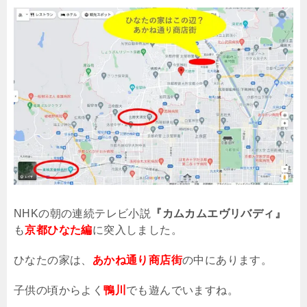
NHK
の朝の連続テレビ小説
『カムカムエヴリバディ』
も
京都ひなた編
に突入しました。
ひなたの家は、
あかね通り商店街
の中にあります。
子供の頃からよく
鴨川
でも遊んでいますね。