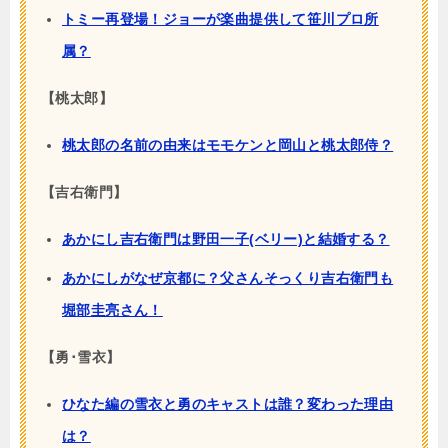
トミー再登場！ジョーが楽曲提供して笹川プロ所
属？
【桃太郎】
桃太郎の名前の由来はモモケンと岡山と桃太郎侍？
【吉右衛門】
あかにし吉右衛門は野田一子(ベリー)と結婚する？
あかにしがなぜ京都に？父さんそっくり吉右衛門も
堀部圭亮さん！
【勇･雪衣】
ひなた編の雪衣と勇のキャストは誰？変わった理由
は？