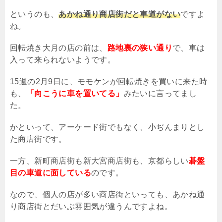
というのも、
あかね通り商店街だと車道がない
ですよ
ね。
回転焼き大月の店の前は、
路地裏の狭い通り
で、車は
入って来られないようです。
15
週の
2
月
9
日に、モモケンが回転焼きを買いに来た時
も、
「向こうに車を置いてる」
みたいに言ってまし
た。
かといって、アーケード街でもなく、小ぢんまりとし
た商店街です。
一方、新町商店街も新大宮商店街も、京都らしい
碁盤
目の車道に面している
のです。
なので、個人の店が多い商店街といっても、あかね通
り商店街とだいぶ雰囲気が違うんですよね。