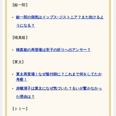
【錠一郎】
錠一郎の病気はイップス･ジストニア？また吹けるよ
うになる？
【雉真稔】
雉真稔の再登場は安子の祈りへのアンサー？
【算太】
算太再登場！なぜ振付師に？これまで何をしてたか
考察！
赤螺清子は算太になぜ気づいた？るいが驚かなかっ
た理由は？
【トミー】