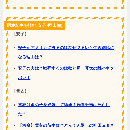
関連記事を読む(安子･岡山編)
【安子】
安子がアメリカに渡るのはなぜ？るいと生き別れに
なる理由は？
安子の夫は？戦死するのは稔と勇・算太の誰かネタ
バレ！
【雪衣】
雪衣は勇の子を妊娠して結婚？雉真千吉は死亡し
た？
【考察】雪衣の苗字は？どんでん返しの神田orまさ