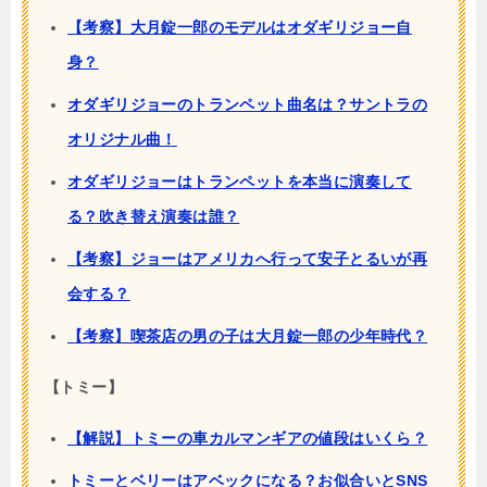
【考察】大月錠一郎のモデルはオダギリジョー自
身？
オダギリジョーのトランペット曲名は？サントラの
オリジナル曲！
オダギリジョーはトランペットを本当に演奏して
る？吹き替え演奏は誰？
【考察】ジョーはアメリカへ行って安子とるいが再
会する？
【考察】喫茶店の男の子は大月錠一郎の少年時代？
【トミー】
【解説】トミーの車カルマンギアの値段はいくら？
トミーとベリーはアベックになる？お似合いとSNS