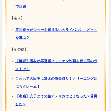
で話題
【奈々】
笹川奈々がジョーを巡りるいのライバルに！どっち
を選ぶ？
【その他】
【解説】雪衣が再登場？モモケン映画を観る回のラ
ストで！
こわもての田中は算太の借金取り！クリーニング店
にもクレーム！
【考察】安子はその後アメリカでどうなった？苦労
した？