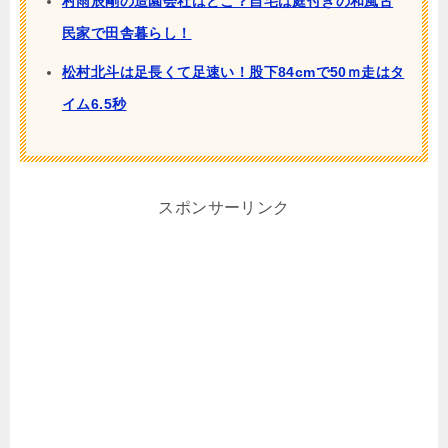
村雨辰剛の造園会社はどこ？自宅は庭付きの和風古
民家で田舎暮らし！
松村北斗は足長くて足速い！股下84cmで50ｍ走はタ
イム6.5秒
スポンサーリンク