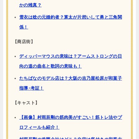
かの雉真？
雪衣は稔の元婚約者？算太が片想いして勇と三角関
係！
【商店街】
ディッパーマウスの意味は？アームストロングの日
向の道の曲名と歌詞の意味も！
たちばなのモデル店は？大阪の吉乃屋松原が和菓子
指導･考証！
【キャスト】
【画像】村雨辰剛の筋肉美がすごい！筋トレ法やプ
ロフィールも紹介！