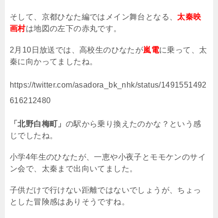
そして、京都ひなた編ではメイン舞台となる、
太秦映
画村
は地図の左下の赤丸です。
2
月
10
日放送では、高校生のひなたが
嵐電
に乗って、太
秦に向かってましたね。
https://twitter.com/asadora_bk_nhk/status/1491551492
616212480
「北野白梅町」
の駅から乗り換えたのかな？という感
じでしたね。
小学
4
年生のひなたが、一恵や小夜子とモモケンのサイ
ン会で、太秦まで出向いてました。
子供だけで行けない距離ではないでしょうが、ちょっ
とした冒険感はありそうですね。